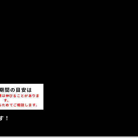
期間の目安は
期は伸びることがありま
す。
らためてご相談します。
す！