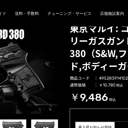
イド
送料・手数料
チューニング・サービス
店舗施設案内
東京マルイ: 
リーガスガン B
380（S&W
ド,ボディー
商品コード
49528391410
通常価格
税込
￥10,780
￥9,486
税込
再入荷お知らせ登録