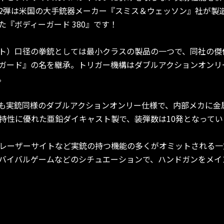
2弾は米国の大手銃器メーカー『スミス＆ウェッソン』社が製造
した『ボディーガード 380』です！
ョート）口径の拳銃としては最小クラスの製品の一つで、同社の
ディ-ガード』の名を継承。トリガー機構はダブルアクションオン
。
0も実銃同様のダブルアクションオンリー仕様で、内部メカに金
持性に優れた亜鉛ダイキャスト製で、装弾数は10発となってい
レーザーサイトなど実銃の持つ機能の多くがオミットされる一
バイバルゲームなどのシチュエーションで、ハンドガンをメイ