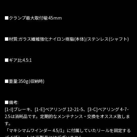
■クランプ最大取付幅:45mm
■材質:ガラス繊維強化ナイロン樹脂(本体)/ステンレス(シャフト)
■ギア比:4.5:1
■重量:350g(収納時)
■備考:
[1-I]ブレーキ、[1-E]ベアリング 12-21-5、[3-C]ベアリング 4-7-
2.5は消耗品です。定期的なメンテナンス・交換をオススメ致しま
す。
「マキシマムワインダー 4.5/1」に付属していたリールを固定する