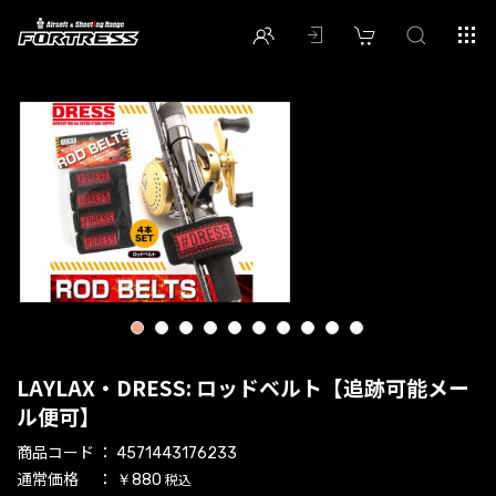
1
2
3
4
5
6
7
8
9
10
LAYLAX・DRESS: ロッドベルト【追跡可能メー
ル便可】
商品コード
4571443176233
通常価格
税込
￥880