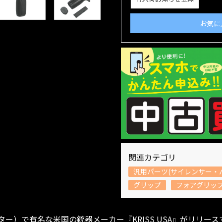
お気に
関連カテゴリ
汎用パーツ(サイレンサー・
グリップ
フォアグリッ
・ベクター）で有名な米国の銃器メーカー『KRISS USA』がリリ