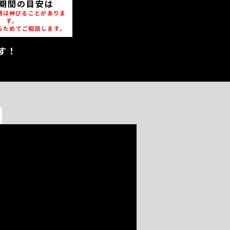
期間の目安は
期は伸びることがありま
す。
らためてご相談します。
す！