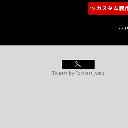
※
Tweets by Fortress_web