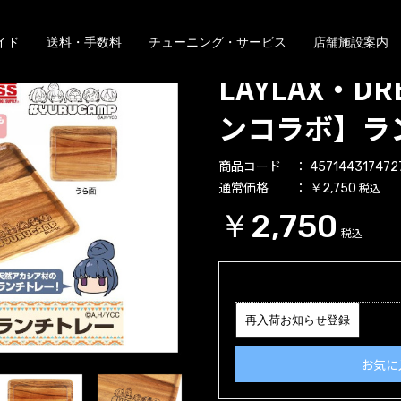
イド
送料・手数料
チューニング・サービス
店舗施設案内
LAYLAX・DR
ンコラボ】ラ
商品コード
457144317472
通常価格
税込
￥2,750
￥2,750
税込
再入荷お知らせ登録
お気に