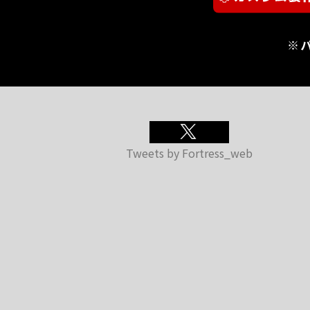
※
Tweets by Fortress_web