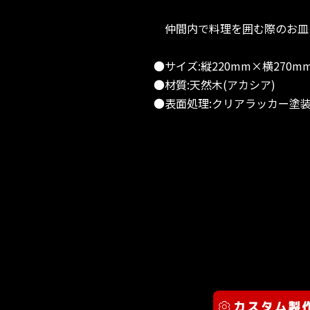
仲間内で料理を囲む際のお皿
●サイズ:縦220mm×横270m
●材質:天然木(アカシア)
●表面処理:クリアラッカー塗