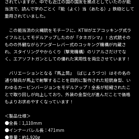
されていますが、中でも近江の国の国友を拠点としていたのが能
当流で、読んで字のごとく『能（よく）当（あたる）』鉄砲として
重用されていました。
この能当流の火縄銃をモチーフに、KTWがエアコッキング式ラ
イフルとしてモデルアップしたのが『タネガシマ』！古式銃その
ものの外観ながらアンダーレバー式のコッキング機構が内蔵さ
れ、スタイリングやからくり（撃発機構）のリアルさだけでな
く、エアソフトガンとしての優れた実用性を両立させています！
バリエーションとなる『馬上筒』（ばじょうづつ）はその名の
通り騎兵が馬上で射撃することを目的に製作された短銃身型、い
わゆるカービンバージョンをモデルアップ！全長が短縮されたこ
とで取り回しが向上しており、外装の金型化が進んだことで価格
もよりお求めやすくなっています！
＜製品仕様＞
●全長：1,110mm
●インナーバレル長：471mm
●重量：約1,920g