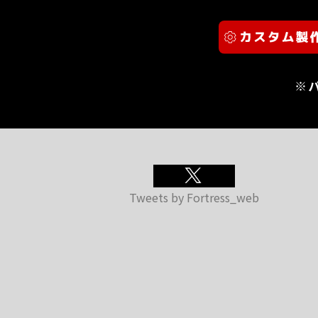
※
Tweets by Fortress_web