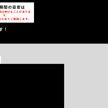
期間の目安は
期は伸びることがありま
す。
らためてご相談します。
す！