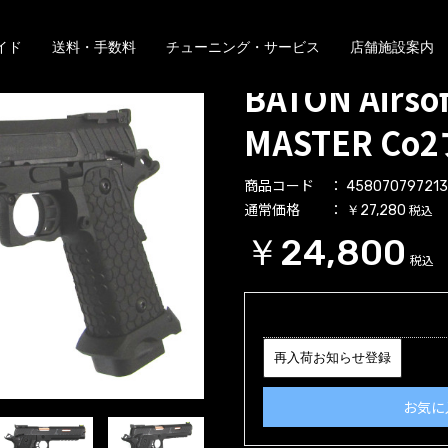
イド
送料・手数料
チューニング・サービス
店舗施設案内
BATON Airso
MASTER C
商品コード
45807079721
通常価格
税込
￥27,280
￥24,800
税込
再入荷お知らせ登録
お気に