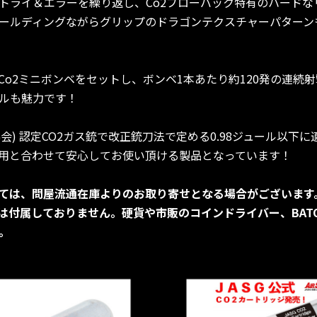
トライ＆エラーを繰り返し、Co2ブローバック特有のハードな
ールディングながらグリップのドラゴンテクスチャーパターン
Co2ミニボンベをセットし、ボンベ1本あたり約120発の連続射
ルも魅力です！
協会) 認定CO2ガス銃で改正銃刀法で定める0.98ジュール以下
用と合わせて安心してお使い頂ける製品となっています！
ては、問屋流通在庫よりのお取り寄せとなる場合がございます
は付属しておりません。硬貨や市販のコインドライバー、BATO
。