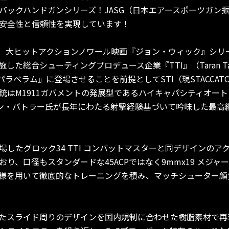
バックハンドガンシリーズ！JASG（日本エアースポーツガン
安全性と信頼性を実現しています！
ER』は 大ヒットアクションノワール映画『ジョン・ウィック』シ
合シューティングプロデュース企業『TTI』（Taran Tactica
パラベラム』に登場させることを前提としてSTI（現STACCA
はM1911ガバメントの発展型であるハイキャパシティオート『
ラン・バトラー氏が長年にわたる射撃経験基づいて吟味した最高
したグロック34 TTI コンバットマスターと同デザインの
り、口径もスタンダードな45ACPではなく9mmx19 メジ
様を用いて徹底的なトレーニングを積み、マッチシューター顔
スライド周りのデザインを国内規制に合わせた樹脂素材で再