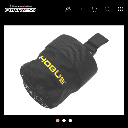
1
2
3