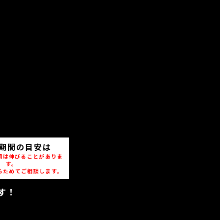
期間の目安は
期は伸びることがありま
す。
らためてご相談します。
す！