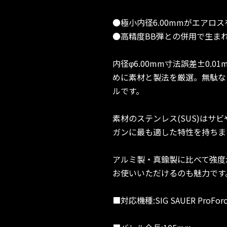
●極小内径6.00mmがエアロ
●高精度BB弾との併用で生まれ
内径φ6.00mm寸法誤差±0
めに素材と製法を厳選。無駄な
ルです。
素材のステンレス(SUS)は
ガンに最も適した特性を持ちま
アルミ製・真鍮製に比べて強度
お使いいただけるのも魅力です
■対応機種:SIG SAUER ProForc