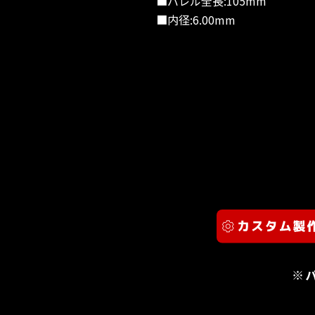
■バレル全長:105mm
■内径:6.00mm
※