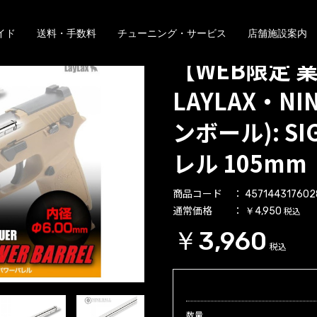
イド
送料・手数料
チューニング・サービス
店舗施設案内
【WEB限定 
LAYLAX・NIN
ンボール): SI
レル 105mm
商品コード
457144317602
通常価格
税込
￥4,950
￥3,960
税込
数量