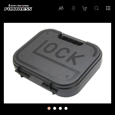
1
2
3
4