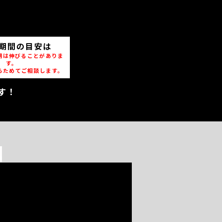
期間の目安は
期は伸びることがありま
す。
らためてご相談します。
す！