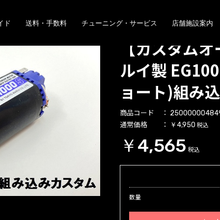
イド
送料・手数料
チューニング・サービス
店舗施設案内
【カスタムオ
ルイ製 EG10
ョート)組み
商品コード
25000000484
通常価格
税込
￥4,950
￥4,565
税込
数量