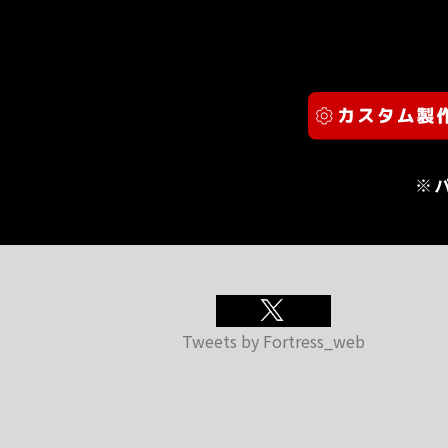
※
Tweets by Fortress_web