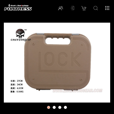
1
2
3
4