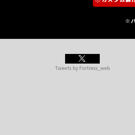
※
Tweets by Fortress_web