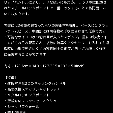
リップハンドルにより、ラフな扱いにも対応。 ラッチ横に配置さ
れたスチールロックポイントで二重ロックすることで防犯面にお
いても安心です。
内部には3種類の異なった形状の緩衝材を採用。 ベースにはフラッ
トボトムピース、中間部には内容物の形状に合わせて任意でカッ
ト可能なサイコロ状の切れ目が入ったスポンジ。 蓋には波状フォ
ームがそれぞれ配置され、複数の銃器やアクセサリーを入れても運
搬時に内部で動きにくく内容物同士の衝突が防止され優しく強固
に保護することができます。
内寸：128.3cm×34.3×12.7(50.5×13.5×5.0inch)
【特徴】
・運搬容易な2つのキャリングハンドル
・高耐久性スナップシャットラッチ
・メタルロッキングポイント
・空輸対応プレッシャースクリュー
・シックリブウォール
・防水/高気密