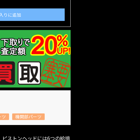
入りに追加
ーツ
機関部パーツ
。 ピストンヘッドには6つの給排