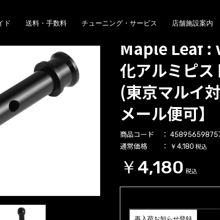
イド
送料・手数料
チューニング・サービス
店舗施設案内
Maple Leaf :
化アルミピストン
(東京マルイ
メール便可】
商品コード
45895659875
通常価格
税込
￥4,180
￥4,180
税込
再入荷お知らせ登録