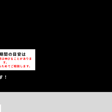
期間の目安は
期は伸びることがありま
す。
らためてご相談します。
す！