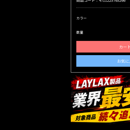
商品コード：4711225765266
カラー
数量
カー
お気に