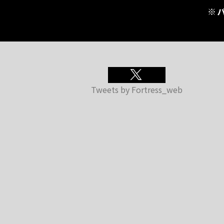
※
Tweets by Fortress_web