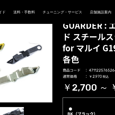
イド
送料・手数料
チューニング・サービス
店舗施設案内
GUARDER 
ド スチール
for マルイ G19
各色
商品コード
471122576526
通常価格
税込
￥2,970
￥2,700 ～ 
BK（ブラック）