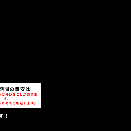
期間の目安は
期は伸びることがありま
す。
らためてご相談します。
す！