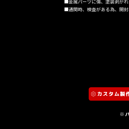
■金属パーツに傷、塗装剥がれ
■通関時、検査がある為、開封
※