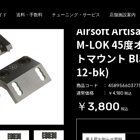
イド
送料・手数料
チューニング・サービス
店舗施設案内
Airsoft Art
M-LOK 45
トマウント Blac
12-bk)
商品コード
45895660377
通常価格
税込
￥4,180
￥3,800
税込
再入荷お知らせ登録