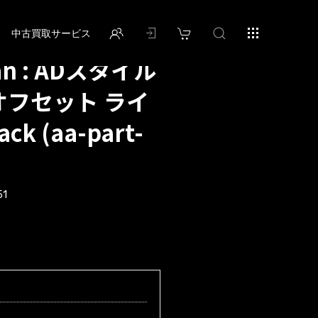
中古買取サービス
isan : ADスタイル
度オフセット ライ
k (aa-part-
51