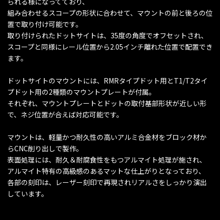
られる様になってており、
組み合わせるスコープの形状に合わせて、マウントの前と後ろの位
置で取り付け可能です。
取り付けられたドットサイトは、35度の角度でオフセットされ、
スコープと同様にレール位置から2.05インチ離れた位置で配置でき
ます。
ドットサイトのマウントには、RMRタイプドット用とT1/T2タイ
プドット用の2種類のマウントプレートが付属。
それぞれ、マウントプレートとドットの取付基部形状が近しい形
で、ネジ位置が合えば対応可能です。
マウントは、軽量かつ耐久性の高いアルミ合金材をブロック材か
らCNC削り出しで製作。
表面処理には、耐久＆耐腐食性をもつアルマイト処理が施され、
アルマイト特有の高級感のあるマットな仕上がりとなっており、
各部の刻印は、レーザー刻印で再現されリアルさをしっかり演出
しています。