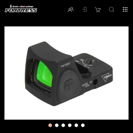
1
2
3
4
5
6