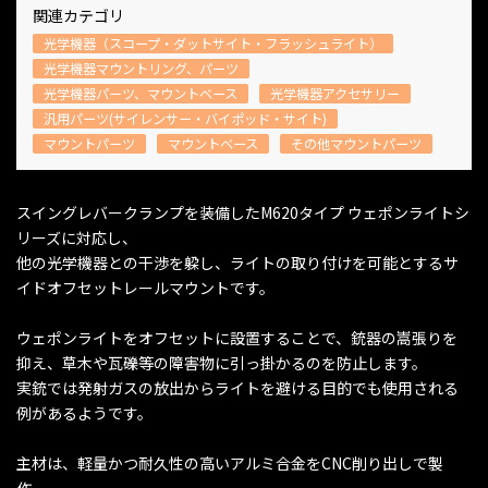
関連カテゴリ
光学機器（スコープ・ダットサイト・フラッシュライト）
光学機器マウントリング、パーツ
光学機器パーツ、マウントベース
光学機器アクセサリー
汎用パーツ(サイレンサー・バイポッド・サイト)
マウントパーツ
マウントベース
その他マウントパーツ
スイングレバークランプを装備したM620タイプ ウェポンライトシ
リーズに対応し、
他の光学機器との干渉を躱し、ライトの取り付けを可能とするサ
イドオフセットレールマウントです。
ウェポンライトをオフセットに設置することで、銃器の嵩張りを
抑え、草木や瓦礫等の障害物に引っ掛かるのを防止します。
実銃では発射ガスの放出からライトを避ける目的でも使用される
例があるようです。
主材は、軽量かつ耐久性の高いアルミ合金をCNC削り出しで製