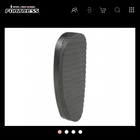
1
2
3
4