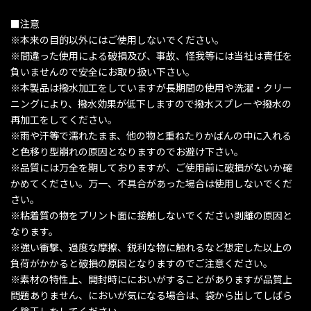
■注意
※本来の目的以外にはご使用しないでください。
※間違った使用による破損及び、事故、怪我等には当社は責任を
負いませんので安全にお取り扱い下さい。
※本製品は撥水加工をしていますが長期間の使用や洗濯・クリー
ニングにより、撥水効果が低下しますので撥水スプレーや撥水の
再加工をしてください。
※雨や汗等で濡れたまま、他の物と重ねたりかばんの中に入れる
と色移り型崩れの原因となりますのでお避け下さい。
※品質には万全を期しておりますが、ご使用前に破損がないか確
かめてください。万一、不具合があった場合は使用しないでくだ
さい。
※粘着質の物をプリント面に接触しないでください剥離の原因と
なります。
※強い衝撃、過度な摩擦、鋭利な物に触れるなど想定した以上の
負荷がかかると破損の原因となりますのでご注意ください。
※素材の特性上、開封時ににおいがすることがありますが品質上
問題ありません、においが気になる場合は、袋から出してしばら