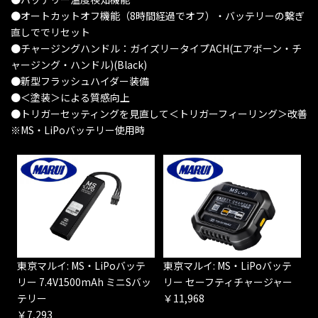
●オートカットオフ機能（8時間経過でオフ）・バッテリーの繋ぎ
直しででリセット
●チャージングハンドル：ガイズリータイプACH(エアボーン・チ
ャージング・ハンドル)(Black)
●新型フラッシュハイダー装備
●＜塗装＞による質感向上
●トリガーセッティングを見直して＜トリガーフィーリング＞改善
※MS・LiPoバッテリー使用時
東京マルイ: MS・LiPoバッテ
東京マルイ: MS・LiPoバッテ
リー 7.4V1500mAh ミニSバッ
リー セーフティチャージャー
テリー
￥11,968
￥7,293