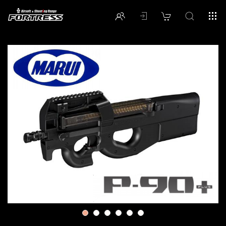
1
2
3
4
5
6