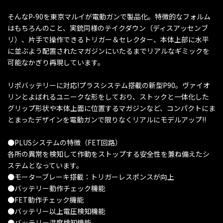
そんなP-90を東京マルイが電動ガンで製品化。特徴的なフォルム
はもちろんのこと、実銃同様のテイクダウン（ディスアッセンブ
リ）、片手で操作できるトリガー＆セレクター、本体上部に水平
に並ぶよう配置されたマガジンにいたるまでリアルなギミックを
可能なかぎり再現しています。
リポバッテリーに対応!プラスシステム搭載の新型P90。ヴァイオ
リンとよばれるユニークな形をしており、ストックと一体化した
グリップ形状や本体上面に位置するマガジンなど、コンパクトにま
とまったデザインを電動ガンで限りなくリアルにモデルアップ!!
●PLUSシステムの特徴（FET回路）
各所の異常を検知して作動をストップする安全性を兼ね備えたシ
ステムとなっています。
●モーターブレーキ搭載：トリガーレスポンスが向上
●バッテリー動作チェック機能
●FET動作チェック機能
●バッテリー以上電圧検知機能
●バッテリー温度検知機能