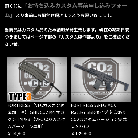
「お持ち込みカスタム事前申し込みフォー
頂く前に
ム」
より事前にお問合せ頂きますようお願い致します。
当商品はカスタム品のため納期が発生致します。現在の納期目安
つきましてはページ下部の『カスタム製作部より』をご確認くだ
さいせ。
FORTRESS:【VFCガスガン対
FORTRESS :APFG MCX
応加工済】 GHK CO2 M4 マガ
Rattler SBRタイプ 刻印あり
ジン TYPE3 【VFC CO2カスタ
CO2カスタムバージョン完成
ムバージョン専用】
品 SPEC2
￥14,800
￥139,800