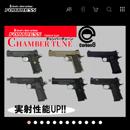
1
2
3
4
5
6
7
8
9
10
11
12