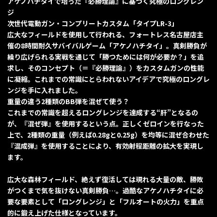
アケノハチタイで培った『必勝理論』に基づく究極のロングレン
ジ
次世代電動ガン・コンプリートカスタム「タイプLR-3」
広大なフィールドを使用して行われる、フォートレス名古屋店主
催の8時間耐久サバイバルゲーム「アケノハチタイ」。真剣勝負が
繰り広げられる実戦を通じて「勝つためには何が必要か？」を追
求し、そのコンセプト（＝『必勝理論』）をカスタムガンの性能
に凝縮。これまでの常識にとらわれないアイデアで究極のロングレ
ンジを手に入れました。
重量の違う2種類のBB弾を混ぜて使う？
これまでの常識を超えるロングレンジを達成する“肝”となるの
が、『混ぜ弾』を使用するという点。正しくゼロインを行なった
上で、2種類の重量（例えば0.28gと0.25g）を均等に混ぜ合わせた
『混成弾』を使用することにより、有効射程距離の拡大を実現し
ます。
広大な森林フィールド、絶えず復活しては現れる大量の敵、勝敗
がつくまで気を抜けない真剣勝負…。過酷なアケノハチタイに必
要な要素として「ロングレンジ」と「フルオートの火力」を重点
的に鍛え上げた仕様となっています。