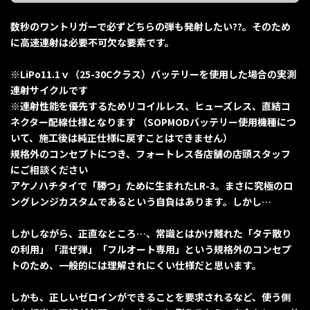
数秒のワントリガーで必ずどちらの弾も発射したい??。そのため
に高速連射は必要不可欠な要素です。
※LiPo11.1ｖ（25-30Cクラス）バッテリーを使用した場合の実測
連射サイクルです
※連射性能を優先するためリコイルレス、ヒューズレス、直結コ
ネクター配線仕様となります （SOPMODバッテリー使用機種につ
いて、施工後は純正仕様に戻すことはできません）
規格外のコンセプトにつき、フォートレス各店舗の店頭スタッフ
にご相談ください
アケノハチタイで「勝つ」ために生まれたLR-3。まさに究極のロ
ングレンジカスタムであるという自負はあります。しかし…
しかしながら、正直なところ…、常識とはかけ離れた「タテ散り
の利用」「混ぜ弾」「フルオート専用」という規格外のコンセプ
トのため、一般的には理解されにくい仕様だと思います。
しかも、正しいゼロインができることを要求されるなど、使う側