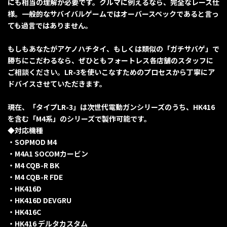
にも相当の理解が必要です。クルマに例えるなら、完全なレース仕
様。一般的なサバイバルゲームではオーバースペックであると言っ
ても過言ではありません。
もしもあなたがアケノハチタイ、もしくは類似の「ガチサバゲ」で
勝ちにこだわるなら、ぜひともフォートレス各店舗のスタッフに
ご相談ください。LR-3を使いこなすためのプロセスから丁寧にア
ドバイスさせていただきます。
現在、「タイプLR-3」は次世代電動ガンシリーズのうち、HK416
を含む「M4系」のシリーズで製作可能です。
◆対応機種
・SOPMOD M4
・M4A1 SOCOMカービン
・M4 CQB-R BK
・M4 CQB-R FDE
・HK416D
・HK416D DEVGRU
・HK416C
・HK416 デルタカスタム