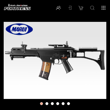
1
2
3
4
5
6