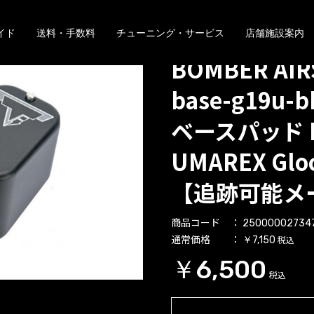
イド
送料・手数料
チューニング・サービス
店舗施設案内
BOMBER AIR
base-g19u-
ベースパッド Bl
UMAREX Glo
【追跡可能メ
商品コード
25000002734
通常価格
税込
￥7,150
￥6,500
税込