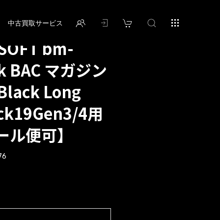
中古買取サービス
SOFT bm-
bk BAC マガジン
ack Long
ck19Gen3/4用
ール便可】
76