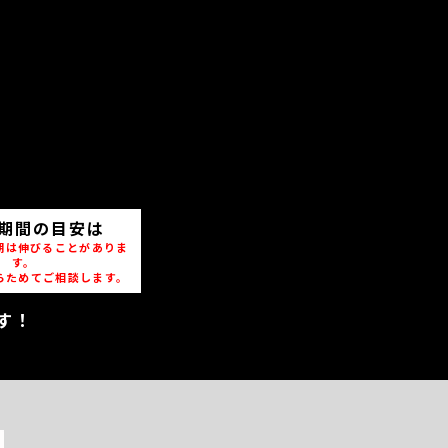
期間の目安は
期は伸びることがありま
す。
らためてご相談します。
す！