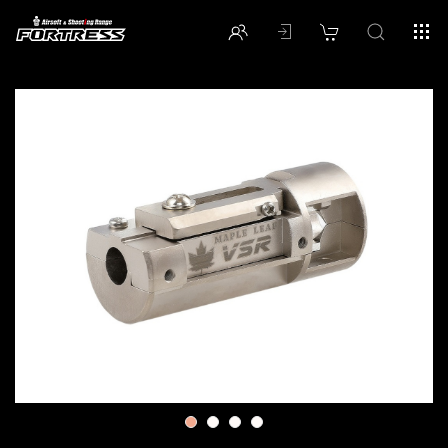
1
2
3
4