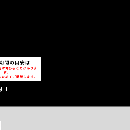
期間の目安は
期は伸びることがありま
す。
らためてご相談します。
す！