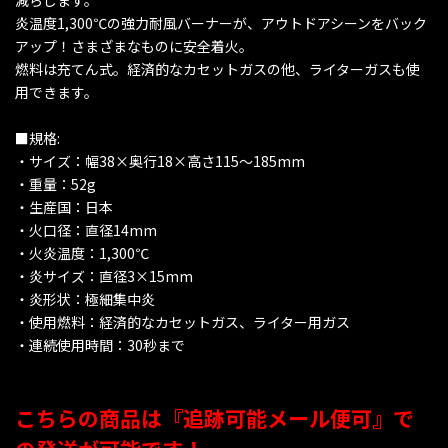
減らします。
炎温度1,300℃の強力耐風バーナーが、アウトドアシーンをバック
アップ！さまざまなものに安全着火。
燃料は充てん式。経済的なカセットガスの他、ライターガスも使
用できます。
■規格:
・サイズ：幅38×奥行18×高さ115〜185mm
・重量：52g
・生産国：日本
・火口径：直径14mm
・火炎温度：1,300℃
・炎サイズ：直径3×15mm
・炎形状：極細集中炎
・使用燃料：経済的なカセットガス、ライター用ガス
・連続使用時間：30秒まで
こちらの商品は『追跡可能メール便可』で