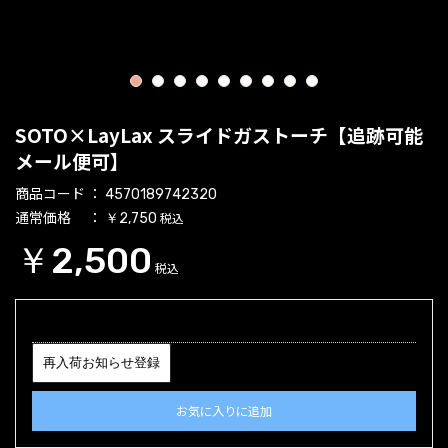
1
2
3
4
5
6
7
8
9
SOTO×LayLax スライドガストーチ【追跡可能
メール便可】
商品コード
4570189742320
通常価格
税込
￥2,750
￥2,500
税込
再入荷お知らせ登録
お気に入りに追加