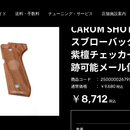
イド
送料・手数料
チューニング・サービス
店舗施設案内
CAROM SH
スブローバッ
紫檀チェッカ
跡可能メール
商品コード
25000002679
通常価格
税込
￥9,680
￥8,712
税込
数量