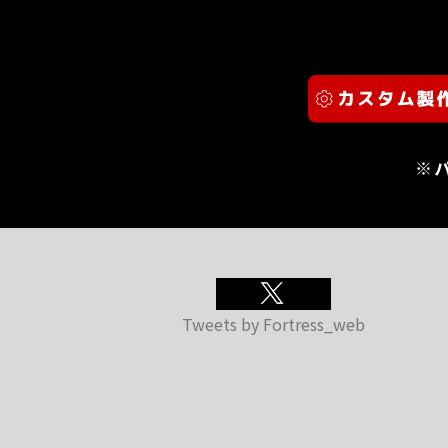
※
Tweets by Fortress_web