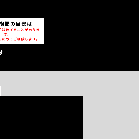
期間の目安は
期は伸びることがありま
す。
らためてご相談します。
す！