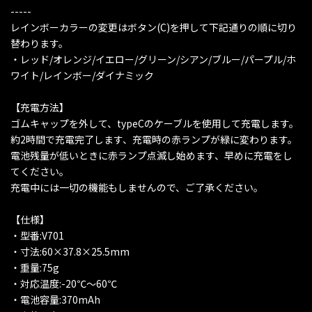
-----
レインボーカラーの変更はボタン(C)を押して下記通りの順に切り
替わります。
・レッド/オレンジ/イエロー/グリーン/シアン/ブルー/パープル/ホ
ワイト/レインボー/ダイナミック
【充電方法】
ゴムキャップを外して、typeCのケーブルを使用して充電します。
約2時間で充電完了します、充電時の赤ランプが緑に変わります。
電池残量が低いときに赤ランプ点滅し始めます、早めに充電をし
てください。
充電中には一切の機能もしませんので、ご了承ください。
【仕様】
・型番:V701
・寸法:60×37.8×25.5mm
・重量:75g
・対応温度:-20℃〜60℃
・電池容量:370mAh