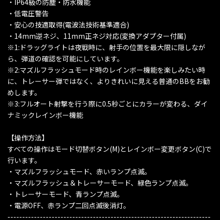
・IP64級の防塵・防水機能
・低電圧警告
・安心の技適取得(電波法技術基準適合)
・14mm逆ネジ、11mm正ネジ対応(変換アダプター付属)
※1:ドラッグライトは夜戦時に、射手の位置を最大限に隠しなが
ら、弾道の確認を可能にしています。
※2:マズルフラッシュモード時のレインボー機能を楽しみたい時
に、トレーサー弾ではなく、よりきれいに見える普通のBBをお勧
めします。
※3:フルオート射撃を行う際に0.5秒ごとにカラーが変わる、ダイ
ナミックレインボー機能
【操作方法】
すべての操作はモード切替ボタン(M)とレインボー変更ボタン(C)で
行います。
・マズルフラッシュモード、赤いランプ点滅。
・マズルフラッシュ＆トレーサーモード、緑色ランプ点滅。
・トレーサーモード、青ランプ点滅。
・電源OFF、赤ランプ二回点滅後消灯。
---------------------------------------------------------------------