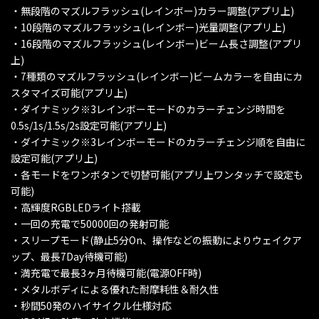
・無段階のマズルフラッシュ(レインボー)カラー調整(アプリ上)
・10段階のマズルフラッシュ(レインボー)光量調整(アプリ上)
・16段階のマズルフラッシュ(レインボー)ビーム長さ調整(アプリ
上)
・7種類のマズルフラッシュ(レインボー)ビームカラーを自由にカ
スタマイズ可能(アプリ上)
・ダイナミック※3レインボーモードのカラーチェンジ時間を
0.5s/1s/1.5s/2s設定可能(アプリ上)
・ダイナミック※3レインボーモードのカラーチェンジ順を自由に
設定可能(アプリ上)
・各モードをワンボタンで切替可能(アプリ上ワンタッチで設定も
可能)
・高輝度RGBLEDライト搭載
・一回の充電で50000回の発射可能
・スリープモード(静止5分On、操作などの振動によりウェイクア
ップ、最長7Day待機可能)
・満充電で最長3ヶ月待機可能(電源OFF時)
・メタルボディによる優れた耐摩耗性＆耐久性
・秒間50発のハイサイクル仕様対応