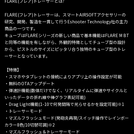
FLARE(フレア)トレーサーとは?
FLARE(フレア)トレーサーは、スマートAIRSOFTアクセサリーの
研究、開発、製造を一貫して行うEshooter Technology社の主力
商品の一つです。
キューブはFLAREシリーズの新しい商品で基本機能はFLARE M BT
と同等の機能を有しながら、外観的特徴としてチューブ型の設計
から、ピストルのサイズにピッタリ合う独特のキューブ型のトレ
ーサーとなっています。
【特徴】
・スマホやタブレットの接続によりアプリ上の操作設定が可能
・無料のOTAアップデート
・弾速計機能(数値だけでなく、リアルタイムに弾速やサイクルと
いったデータの折れ線や棒グラフ表記可能)
・Drag Light機能(1-10で何発間隔で光らせるかを設定可能)※1
・トレーサーモード
・マズルフラッシュモード(発砲炎再現/スイッチ操作でレインボー
カラー8色/10切替可調)※2
・マズルフラッシュ＆トレーサーモード