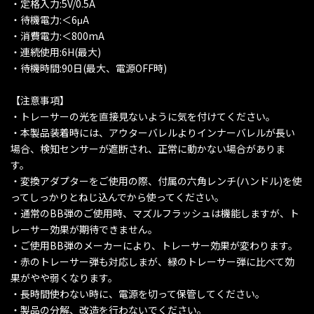
・定格入力:5V/0.5A
・待機電力:＜6μA
・消費電力:＜800mA
・連続使用:6H(最大)
・待機時間:90日(最大、電源OFF時)
【注意事項】
・トレーサーの光を直接見ないように気を付けてください。
・本製品装着時には、アウターバレルよりインナーバレルが長い
場合、検知センサーが遮断され、正常に動かない場合がありま
す。
・変換アダプターをご使用の際、付属の六角レンチ(ハンドル)を使
ってしっかりとねじ込んでから使ってください。
・通常のBB弾のご使用時、マズルフラッシュは機能しますが、ト
レーサー効果が期待できません。
・ご使用BB弾のメーカーにより、トレーサー効果が変わります。
・赤のトレーサー弾も対応しまが、緑のトレーサー弾に比べて効
果がやや弱くなります。
・長時間使わない時に、電源を切って保管してください。
・製品の分解、改造を行わないでください。