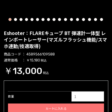
1
2
3
4
5
6
7
8
9
10
11
12
13
14
15
16
17
Eshooter：FLAREキューブ BT 弾速計一体型 レ
インボートレーサー(マズルフラッシュ機能/スマ
ホ連動/技適取得)
商品コード
4589566109588
通常価格
税込
￥15,180
￥13,000
税込
数量
カートに入れる