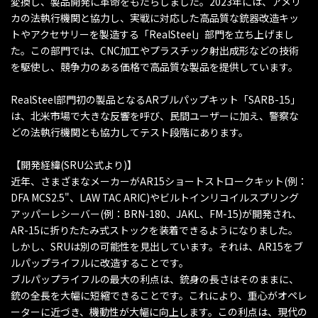
変換し、製品開発に革命をもたらしました。2023年には、アメリ
カの法執行機関と協力し、実戦に対応した高品質な銃器改造キッ
トやアクセサリーを製造する「RealSteel」部門を立ち上げまし
た。この部門では、CNC加工やプラスチック射出成形などの技術
を駆使し、競争力のある価格で高品質な製品を提供しています。
RealSteel部門初の製品となるARブルパップキット「SARB-15」
は、北米市場で大きな反響を呼び、民間ユーザーに加え、警察な
どの法執行機関とも協力してテスト段階にあります。
【開発経緯(SRU公式より)】
近年、さまざまなメーカーがAR15ショートストロークキット(例：
DFA MCS2.5"、LAW TAC ARIC)やビルトインリコイルスプリング
アッパーレシーバー(例：BRN-180、JAKL、FM-15)が開発され、
AR-15に折りたたみ式ストックを装着できるようになりました。
しかし、SRUは別の可能性を見出しています。それは、AR15をブ
ルパップライフルに改造することです。
ブルパップライフルの最大の利点は、銃身の長さはそのままに、
銃の全長を大幅に短縮できることです。これにより、重心がオペレ
ーターに近づき、機動性が大幅に向上します。この利点は、現代の