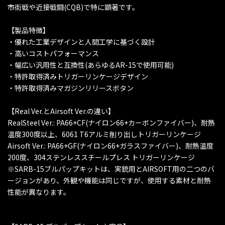
市街戦や近接戦闘(CQB)で特に顕著です。
【製品特徴】
・優れた工業デザインと人間工学に基づく設計
・高いコストパフォーマンス
・幅広い汎用性と互換性(あらゆるAR-15で使用可能)
・特許取得済みトリガーリンケージデザイン
・特許取得済みマガジンリリースボタン
【Real Ver.とAirsoft Ver.の違い】
RealSteel Ver.: PA66+CF(ナイロン66+カーボンファイバー)、耐熱
温度300度以上、6061 T6アルミ削り出しトリガーリンケージ
Airsoft Ver.: PA66+GF(ナイロン66+ガラスファイバー)、耐熱温度
200度、304ステンレススチールプレス トリガーリンケージ
※SARB-15ブルパップキットは、実銃用とAIRSOFT用の二つのバ
ージョンがあり、外観や機能は同じですが、使用する素材と耐熱
性能が異なります。