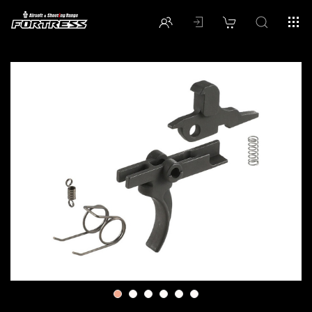
1
2
3
4
5
6