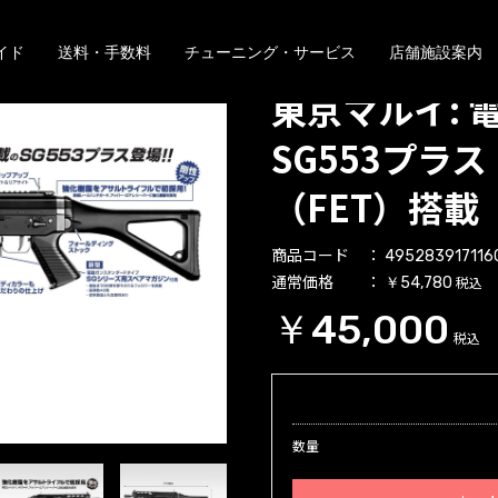
イド
送料・手数料
チューニング・サービス
店舗施設案内
東京マルイ: 
SG553プラス
（FET）搭載
商品コード
495283917116
通常価格
税込
￥54,780
￥45,000
税込
数量