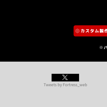
※
Tweets by Fortress_web