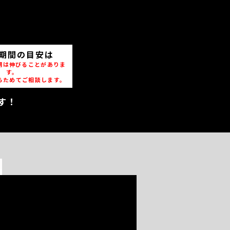
期間の目安は
期は伸びることがありま
す。
らためてご相談します。
す！