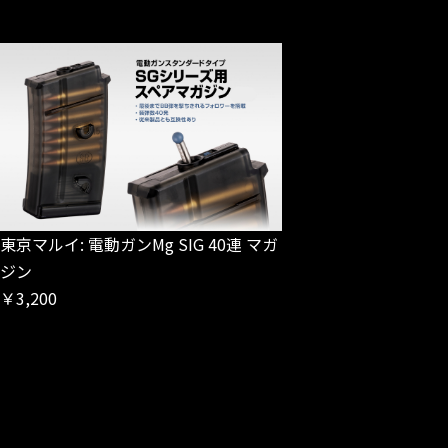
東京マルイ: 電動ガンMg SIG 40連 マガ
ジン
￥3,200