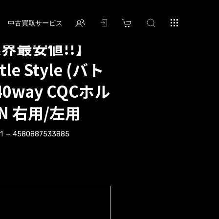
中古買取サービス
業界最安値!!】
le Style (バト
0way CQCホル
AN 右用/左用
1 ～ 4580887533885