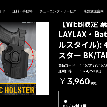
イド
送料・手数料
チューニング・サービス
店舗施設案内
【WEB限定 
LAYLAX・Batt
ルスタイル): 4
スター BK/T
商品コード
457018974673
通常価格
税込
￥4,960
￥3,960
税込
BK / 右利き用