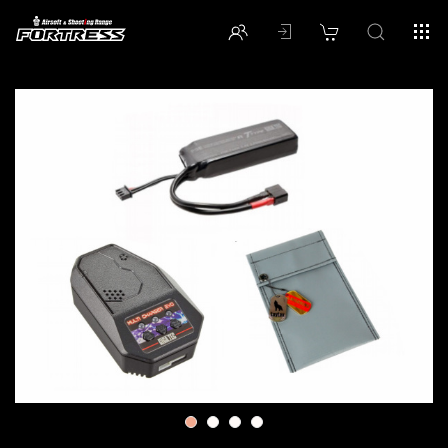
1
2
3
4