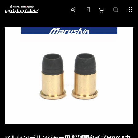
マルシン:デリンジャー用 鉛弾頭タイプ6mmXカ