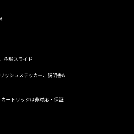
現
銃。樹脂スライド
サイドポリッシュステッカー、説明書&
ド CO2 カートリッジは非対応・保証