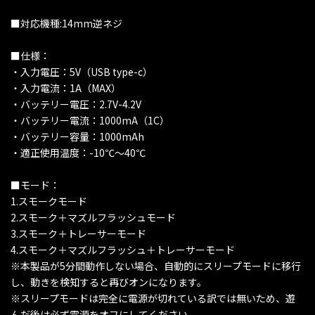
■対応機種:14mm逆ネジ
■仕様：
・入力電圧：5V（USB type-c）
・入力電流：1A（MAX）
・バッテリー電圧：2.7V-4.2V
・バッテリー電流：1000mA（1C）
・バッテリー容量：1000mAh
・適正使用温度：-10℃～40℃
■モード：
1.スモークモード
2.スモーク＋マズルフラッシュモード
3.スモーク＋トレーサーモード
4.スモーク＋マズルフラッシュ＋トレーサーモード
※本製品が5分間動作しない場合、自動的にスリープモードに移行
し、動きを検知すると再びオンになります。
※スリープモードは完全に電源が切れている訳では無いため、遊
んだ後は必ず電源をオフにしてください。