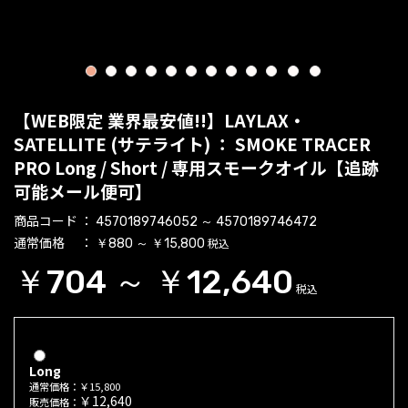
1
2
3
4
5
6
7
8
9
10
11
12
【WEB限定 業界最安値!!】LAYLAX・
SATELLITE (サテライト) ： SMOKE TRACER
PRO Long / Short / 専用スモークオイル【追跡
可能メール便可】
商品コード
4570189746052 ～ 4570189746472
通常価格
税込
￥880 ～ ￥15,800
￥704 ～ ￥12,640
税込
Long
通常価格：￥15,800
￥12,640
販売価格：