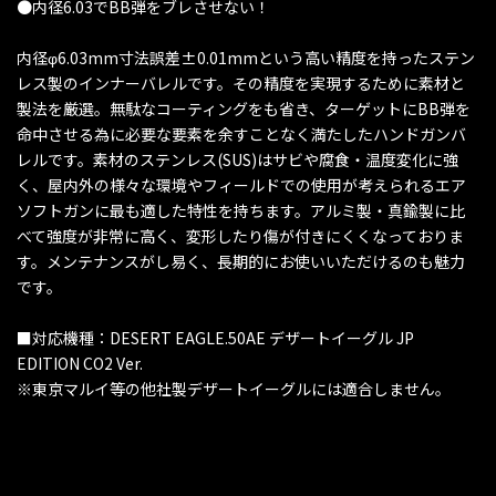
●内径6.03でBB弾をブレさせない！
内径φ6.03mm寸法誤差±0.01mmという高い精度を持ったステン
レス製のインナーバレルです。その精度を実現するために素材と
製法を厳選。無駄なコーティングをも省き、ターゲットにBB弾を
命中させる為に必要な要素を余すことなく満たしたハンドガンバ
レルです。素材のステンレス(SUS)はサビや腐食・温度変化に強
く、屋内外の様々な環境やフィールドでの使用が考えられるエア
ソフトガンに最も適した特性を持ちます。アルミ製・真鍮製に比
べて強度が非常に高く、変形したり傷が付きにくくなっておりま
す。メンテナンスがし易く、長期的にお使いいただけるのも魅力
です。
■対応機種：DESERT EAGLE.50AE デザートイーグル JP
EDITION CO2 Ver.
※東京マルイ等の他社製デザートイーグルには適合しません。