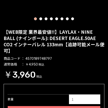
1
2
3
4
5
6
7
8
【WEB限定 業界最安値!!】LAYLAX・NINE
BALL (ナインボール): DESERT EAGLE.50AE
CO2 インナーバレル 133mm【追跡可能メール便
可】
商品コード
4570189748797
通常価格
税込
￥4,950
￥3,960
税込
数量