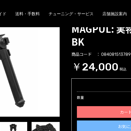
イド
送料・手数料
チューニング・サービス
店舗施設案内
MAGPUL: 実物
BK
商品コード
084081513789
￥24,000
税込
数量
カー
お気に