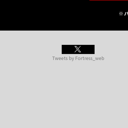
※
Tweets by Fortress_web