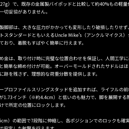
227g）で、既存の金属製バイポッドと比較して約40%もの軽
一切妥協がありません。
製脚部は、大きな圧力がかかっても変形したり破損したりせず
スタンダードともいえるUncle Mike’s（アンクルマイクス
ており、着脱もすばやく簡単に行えます。
め金は、取り付け時に完璧な位置合わせを保証し、人間工学に
と簡単な締め付けが可能。オーバーモールドされたサドルはほ
に跡を残さず、理想的な荷重分散を提供します。
ープロファイルスリングスタッドを追加すれば、ライフルの前
1.73インチ（※約4.4cm）と低いのも魅力で、脚を展開す
けで所定の位置にロックします。
～25cm）の範囲で7段階に伸縮し、各ポジションでのロックも
で安定した射撃を行えます。