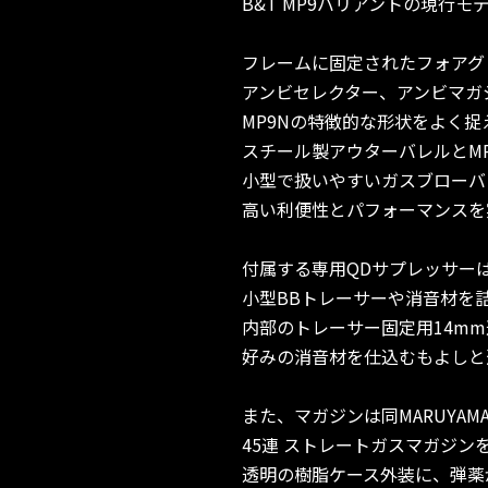
B&T MP9バリアントの現行
フレームに固定されたフォアグ
アンビセレクター、アンビマガ
MP9Nの特徴的な形状をよく
スチール製アウターバレルとM
小型で扱いやすいガスブローバ
高い利便性とパフォーマンスを
付属する専用QDサプレッサー
小型BBトレーサーや消音材を
内部のトレーサー固定用14m
好みの消音材を仕込むもよしと
また、マガジンは同MARUYAM
45連 ストレートガスマガジ
透明の樹脂ケース外装に、弾薬