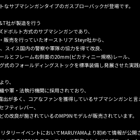
クトなサブマシンガンタイプのガスブローバックが登場です。
B&T社が製造を行う
ーズドボルト方式のサブマシンガンであり、
発・販売を行っていたオーストリア Steyr社から、
収し、スイス国内の警察や軍隊の協力を得て改良、
ールとフレーム右側面の20mm(ピカティニー規格)レール、
グ式のフォールディングストックを標準装備し発展させた実践
より、
織や軍・法執行機関に採用されており、
の露出が多く、コアなファンを獲得しているサブマシンガンと言
セフティレバー、
どの改良が施されているのMP9Nモデルが販売されています。
ミリタリーイベントにおいてMARUYAMAより初めて情報が公開