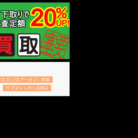
スガン/エアーガン）本体
サブマシンガン(SMG)