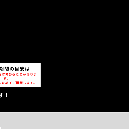
期間の目安は
期は伸びることがありま
す。
らためてご相談します。
す！