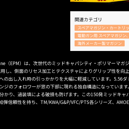
関連カテゴリ
スペアマガジン・カートリ
電動ガン用 スペアマガジン
海外メーカー製マガジン
mer Magazine（EPM）は、次世代のミッドキャパシティ・ポリマ
リマーを採用し、側面のリセス加工とテクスチャによりグリップ性を
への出し入れ時の引っかかりを大幅に軽減しています。5.56
ンジのフォロワーが窓の下部に現れる独自構造になっています
分かり、過装填による破損も防げます。この150発ミッドキャ
頼性を持ち、TM/KWA/G&P/VFC/PTS各シリーズ、AMOEBA