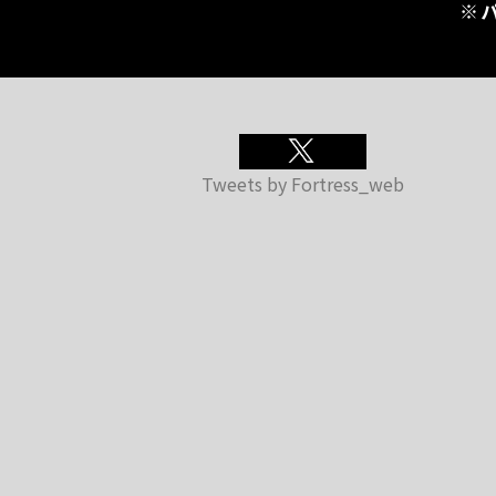
※
Tweets by Fortress_web