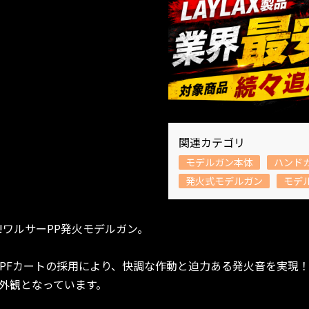
関連カテゴリ
モデルガン本体
ハンド
発火式モデルガン
モデ
!ワルサーPP発火モデルガン。
 X-PFカートの採用により、快調な作動と迫力ある発火音を実
外観となっています。