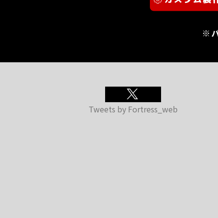
※
Tweets by Fortress_web