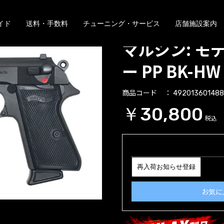
イド
送料・手数料
チューニング・サービス
店舗施設案内
マルシン: モ
ー PP BK-H
商品コード
49201360148
￥30,800
税込
再入荷お知らせ登録
お気に