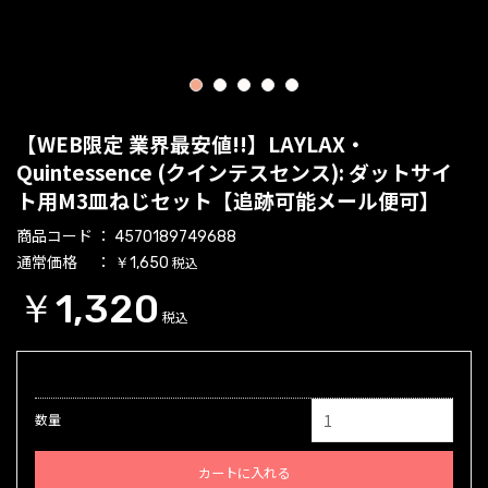
1
2
3
4
5
【WEB限定 業界最安値!!】LAYLAX・
Quintessence (クインテスセンス): ダットサイ
ト用M3皿ねじセット【追跡可能メール便可】
商品コード
4570189749688
通常価格
税込
￥1,650
￥1,320
税込
数量
カートに入れる