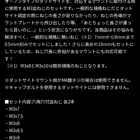
オープンタイプのダットサイトを、対応するマウントに取付ける際
に使用するM3皿ねじのセットです。一般的な規格ねじだとダット
サイト固定の際にねじの長さが足りなかったり、ねじの先端がマ
ウントプレートから飛び出したり等、「あとちょっと長さが違っ
たら良いのに...」という状況になりがちです。当商品はその悩みを
解決すべく、一般的な規格に無いねじ（※1）7mmから9mmまで
0.5mm刻みでセットにしました！さらに長めの10mmもセットに
しているため、ねじ穴長に余裕があるマウントにも対応可能で
す！
（※1）M3x8とM3x10は既存規格のねじとなります。
※ダットサイトマウント側がM4雌ネジの場合は使用できません。
※キャップボルトを使用するダットサイトには使用できません。
■セット内容:六角穴付皿ねじ 各2本
・M3x7
・M3x7.5
・M3x8
・M3x8.5
・M3x9