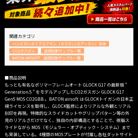
関連カテゴリ
ハンドガンタイプエアガン（ガスガン/エアーガン）本体
CO2ガスガン
店頭試射サンプル一覧
BATON AIRSOFT 店頭試射サンプル一覧
■商品説明
もっとも有名なポリマーフレームオート GLOCK G17 の最新版 "
Generation.5 " をモデルアップしたCO2ガスガン GLOCK G17
Gen5 MOS CO2GBB 。BATON airsoft は GLOCKトイガンの日本正
規ライセンスを取得し、GLOCK監修によりリアルな外観とリアル
刻印を再現。特徴的なスライドカットやグリップパターン等の外
見のリアルさだけでなく、独自の内部構造とすることで、樹脂ス
ライドながら MOS（モジュラー・オプティック・システム）まで
も実装している。4種類のMOSプレートが付属し各社ダットサイト