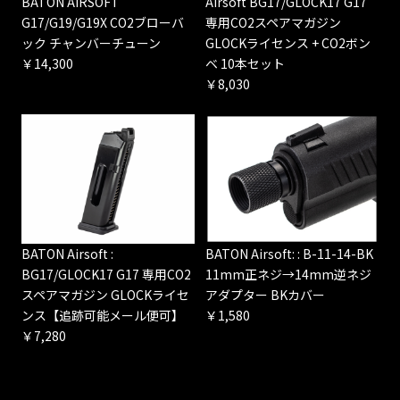
BATON AIRSOFT
Airsoft BG17/GLOCK17 G17
G17/G19/G19X CO2ブローバ
専用CO2スペアマガジン
ック チャンバーチューン
GLOCKライセンス + CO2ボン
￥14,300
ベ 10本セット
￥8,030
BATON Airsoft :
BATON Airsoft: : B-11-14-BK
BG17/GLOCK17 G17 専用CO2
11mm正ネジ→14mm逆ネジ
スペアマガジン GLOCKライセ
アダプター BKカバー
ンス【追跡可能メール便可】
￥1,580
￥7,280