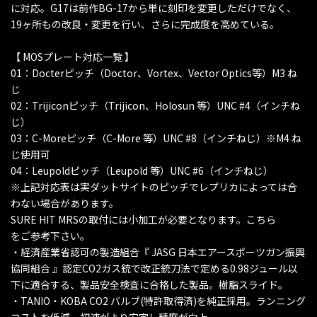
に対応。G17は前作BG-17から単に刻印を変更しただけでなく、
19ヶ所もの改良・変更を行い、さらに完成度を高めている。
【 MOSプレート対応一覧 】
01：Docterピッチ（Doctor、Vortex、Vector Optics等）M3 ね
じ
02：Trijiconピッチ（Trijicon、Holosun 等）UNC #4（インチね
じ）
03：C-Moreピッチ（C-More 等）UNC #8（インチねじ）※M4 ね
じ使用可
04：Leupoldピッチ（Leupold 等）UNC #6（インチねじ）
※上記対応表は実ダットサイトのピッチでレプリカによっては合
わない場合があります。
SURE HIT MRSの取付には小加工が必要となります。こちら
をご参考下さい。
・経済産業省認可の製造組合『 JASG 日本エアースポーツガン振興
協同組合 』認定CO2ガス銃で改正銃刀法で定める0.98ジュール以
下に適合する、製品安全検査に合格した製品。樹脂スライド。
・TANIO・KOBA CO2 バルブ(特許取得済)を純正採用。ランニング
コストを低減、初速がより安定し精度が向上。