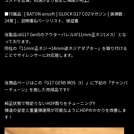
■付属品 : [ BATON airsoft ] GLOCK G17 CO2マガジン [ 装弾数 :
24発 ] 、説明書&パーツリスト、保証書
当製品はG17 Gen5のアウターバレルが11mm正ネジ(メス）とな
っております。
同社の『11mm正ネジ→14mm逆ネジアダプター』を取り付ける
ことでサイレンサーに対応致します。
当商品ページはこの『G17 GEN5 MOS（t）』に下記の『チャンバ
ーチューン』を施した完成品です!!
純正状態で物足りないHOP周りをチューニング!!
弾道の安定と重量弾運用が可能なようにHOPのかかりを改善しま
す！