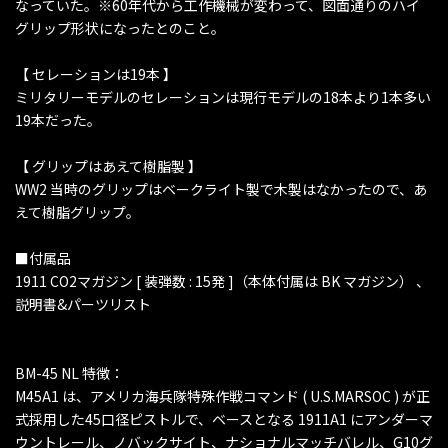
なっていた。※60年代から工作機械が変わって、図面通りのハイ
グリップ形状になったとのこと。
【 セレーションは19本 】
ミリタリーモデルのセレーションは現行モデルの18本より1本多い
19本だった。
【 グリップはあえて樹脂製 】
WW2 当時のグリップはベークライト製で木製はなかったので、あ
えて樹脂グリップ。
■付属品
1911 CO2マガジン [ 装弾数 : 15発 ]（本体付属は BK マガジン） 、
説明書&パーツリスト
BM-45 NL 特徴：
M45A1 は、アメリカ海兵隊特殊作戦コマンド ( U.S.MARSOC ) が正
式採用した45口径ピストルで、ベースとなる 1911A1 にアンダーマ
ウントレール、ノバックサイト、ナショナルマッチバレル、G10グ