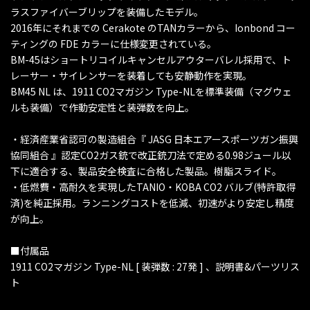
ラスファイバーブリップを装備したモデル。
2016年にそれまでの Cerakote のTANカラーから、Ionbond コー
ティングの FDE カラーに仕様変更されている。
BM-45はショートリコイルキャンセルアウターバレル採用で、ト
レーサー・サイレンサーを装着しても安静動作を実現。
BM45 NL は、1911 CO2マガジン Type-NLを標準装備（マグウェ
ルも装備）で作動安定性と装弾数を向上。
・経済産業省認可の製造組合『 JASG 日本エアースポーツガン振興
協同組合 』認定CO2ガス銃で改正銃刀法で定める0.98ジュール以
下に適合する、製品安全検査に合格した製品。樹脂スライド。
・低燃費・高耐久を実現したTANIO・KOBA CO2 バルブ(特許取得
済)を純正採用。ランニングコストを低減、初速がより安定し精度
が向上。
■付属品
1911 CO2マガジン Type-NL [ 装弾数 : 27発 ] 、説明書&パーツリス
ト