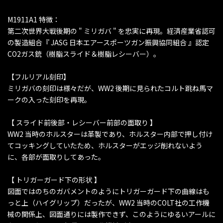
M1911A1 特徴：
第二次世界大戦後期の " ミリガバ " を忠実に再現。経済産業省認可
の製造組合『 JASG 日本エアースポーツガン振興協同組合 』認定
CO2ガス銃（樹脂スライド＆樹脂レシーバー）。
【フルリアル刻印】
ミリガバの刻印は様々だが、WW2 後期に見られたコルト跳ね馬マ
ークの入った刻印を再現。
【 スライド前後部・レシーバー前部の面取り 】
WW2 当時のホルスターは革製であり、ホルスター内部で押し付け
てコッキングしていたため、ホルスターがエッジ削れないよう
に、各部が面取りしてあった。
【 トリガーガード下の形状 】
図面ではのちのガバメントのようにトリガーガード下の曲線はも
っと上（ハイグリップ）だったが、WW2 当時のCOLT社の工作機
械の関係上、図面通りには製作できず、このようにゆるいアールに