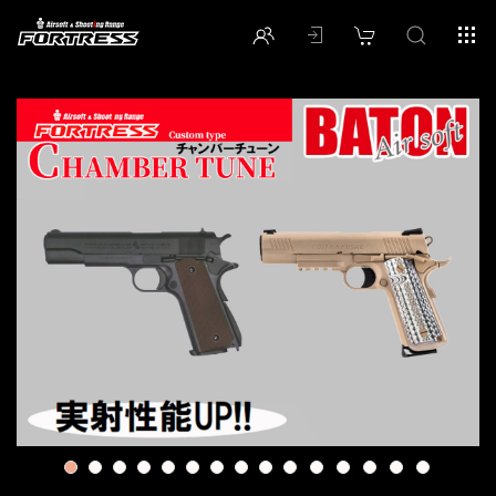
1
2
3
4
5
6
7
8
9
10
11
12
13
14
15