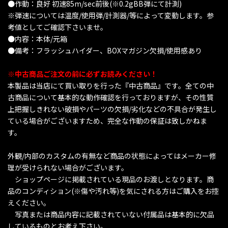
●作動：良好 初速85m/sec前後(※0.2gBB弾にて計測)
※弾速については温度/使用弾/計測器/等によって変動します。参
考値としてご確認下さいませ。
●内容：本体/元箱
●備考：フラッシュハイダー、BOXマガジン欠損/使用感あり
※中古商品ご注文の前に必ずお読みください！
本製品は当店にて買い取りを行った『中古商品』です。全ての中
古商品について基本的な動作確認を行っておりますが、その性質
上把握しきれない破損やパーツの欠損/劣化などの不具合が発生し
ている場合がございますため、完全な作動の保証は致しかねま
す。
外観/内部のカスタムの有無など商品の状態によってはメーカー修
理が受けられない場合がございます。
ショップページに掲載されている現品のお渡しとなります。商
品のコンディション(※傷や汚れ等)を気にされる方はご購入をお控
えください。
写真または商品内容に記載されていない付属品は基本的に欠品
しているものとお考え下さい。