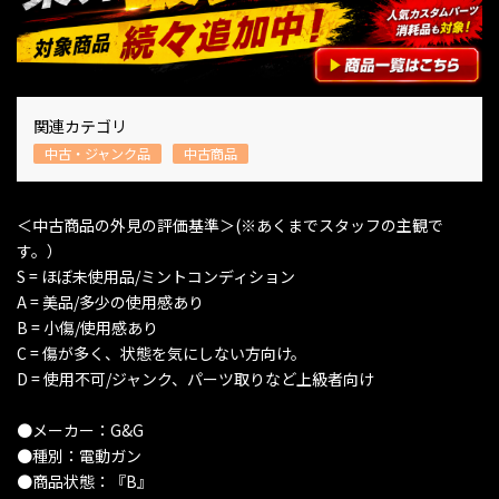
関連カテゴリ
中古・ジャンク品
中古商品
＜中古商品の外見の評価基準＞(※あくまでスタッフの主観で
す。）
S = ほぼ未使用品/ミントコンディション
A = 美品/多少の使用感あり
B = 小傷/使用感あり
C = 傷が多く、状態を気にしない方向け。
D = 使用不可/ジャンク、パーツ取りなど上級者向け
●メーカー：G&G
●種別：電動ガン
●商品状態：『B』